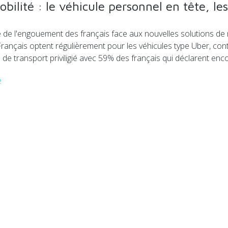
obilité : le véhicule personnel en tête, l
de l'engouement des français face aux nouvelles solutions de mo
ançais optent régulièrement pour les véhicules type Uber, contre
 transport priviligié avec 59% des français qui déclarent encore
e
t de l’Evasion 2018 se déroulera en Martinique