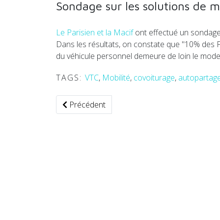
Sondage sur les solutions de m
Le Parisien et la Macif
ont effectué un sondage 
Dans les résultats, on constate que "10% des Fr
du véhicule personnel demeure de loin le mode de
TAGS:
VTC
,
Mobilité
,
covoiturage
,
autopartag
Article précédent : Le Salon des Croisières e
Précédent