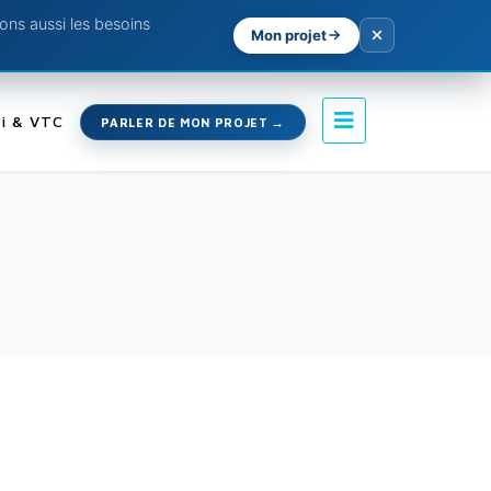
ns aussi les besoins
Mon projet
i & VTC
PARLER DE MON PROJET