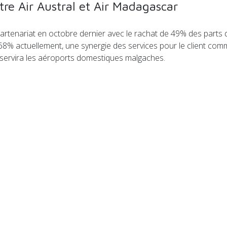
tre Air Austral et Air Madagascar
tenariat en octobre dernier avec le rachat de 49% des parts d’
68% actuellement, une synergie des services pour le client comm
 desservira les aéroports domestiques malgaches.
 covoiturage au Luxembourg développé par la SNCF