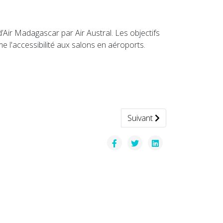
Air Madagascar par Air Austral. Les objectifs
e l'accessibilité aux salons en aéroports.
Article suivant : Le Sheldo
Suivant