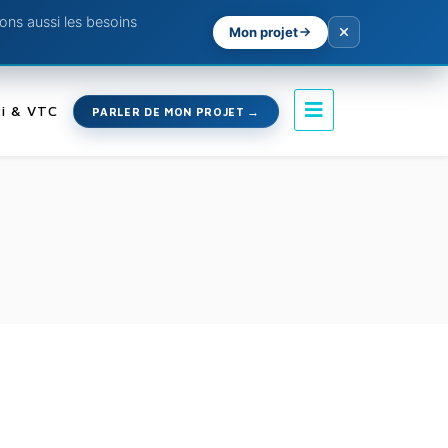
ns aussi les besoins
Mon projet
i & VTC
PARLER DE MON PROJET