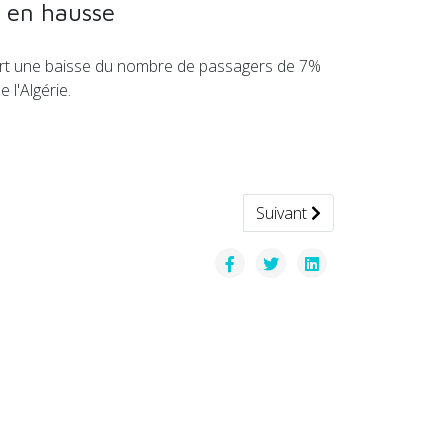
es en hausse
ssort une baisse du nombre de passagers de 7%
l'Algérie.
Article suivant : Lancement
Suivant