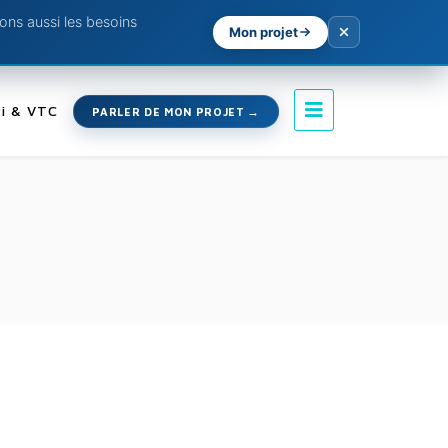
ns aussi les besoins
Mon projet
i & VTC
PARLER DE MON PROJET