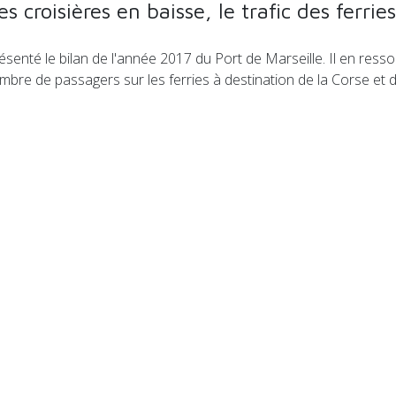
s croisières en baisse, le trafic des ferri
ésenté le bilan de l'année 2017 du Port de Marseille. Il en re
re de passagers sur les ferries à destination de la Corse et de 
nt" va devenir un yacht de croisière de luxe