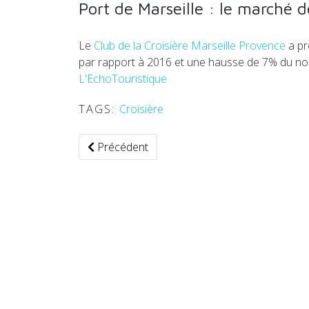
Port de Marseille : le marché de
Le
Club de la Croisière Marseille Provence
a pr
par rapport à 2016 et une hausse de 7% du nomb
L'EchoTouristique
TAGS:
Croisière
Article précédent : Le bateau météo "Polarfro
Précédent