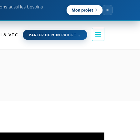
ns aussi les besoins
Mon projet
i & VTC
PARLER DE MON PROJET