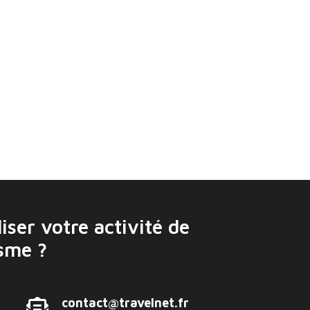
r les croisières de la Seine chaque année
iser votre activité de
isme ?
contact@travelnet.fr