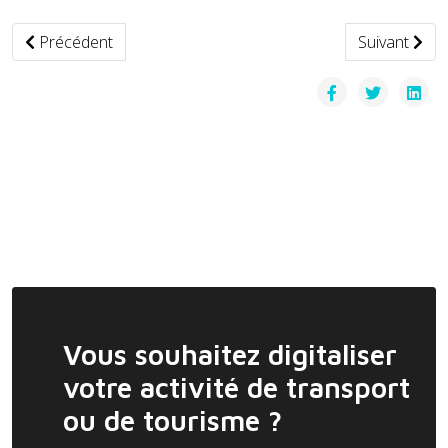
Article précédent : Air France-KLM va renouveler les flotte
Article suiva
Précédent
Suivant
Vous souhaitez digitaliser
votre activité de transport
ou de tourisme ?