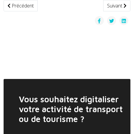
Article précédent : Brésil — Uber ajoute une 6e étoile pou
Article suiva
Précédent
Suivant
Vous souhaitez digitaliser
votre activité de transport
ou de tourisme ?