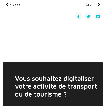
Article précédent : Maroc — Le gouvernement relance les a
Article suiva
Précédent
Suivant
Vous souhaitez digitaliser
votre activité de transport
ou de tourisme ?