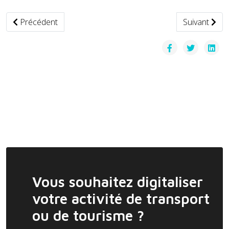
Article précédent : Sénégal — Dakar accueille ses premiers t
Article suiva
Précédent
Suivant
Vous souhaitez digitaliser
votre activité de transport
ou de tourisme ?