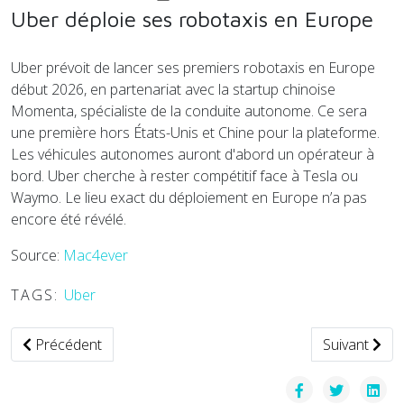
Uber déploie ses robotaxis en Europe
Uber prévoit de lancer ses premiers robotaxis en Europe
début 2026, en partenariat avec la startup chinoise
Momenta, spécialiste de la conduite autonome. Ce sera
une première hors États-Unis et Chine pour la plateforme.
Les véhicules autonomes auront d'abord un opérateur à
bord. Uber cherche à rester compétitif face à Tesla ou
Waymo. Le lieu exact du déploiement en Europe n’a pas
encore été révélé.
Source:
Mac4ever
TAGS:
Uber
Article précédent : Sénégal : appel à publier le décret sur le
Article suiva
Précédent
Suivant