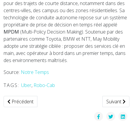
pour des trajets de courte distance, notamment dans des
centres-villes, des campus ou des zones résidentielles. Sa
technologie de conduite autonome repose sur un système
propriétaire de prise de décision en temps réel appelé
MPDM
(Multi-Policy Decision Making). Soutenue par des
partenaires comme Toyota, BMW et NTT, May Mobility
adopte une stratégie ciblée : proposer des services clé en
main, avec opérateur à bord dans un premier temps, dans
des environnements maîtrisés.
Source:
Notre Temps
TAGS:
Uber
,
Robo-Cab
Article précédent : Camions autonomes : la révolution silen
Article suiva
Précédent
Suivant