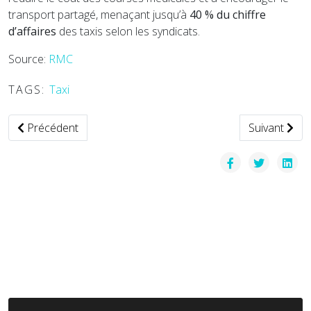
transport partagé, menaçant jusqu’à
40 % du chiffre
d’affaires
des taxis selon les syndicats.
Source:
RMC
TAGS:
Taxi
Article précédent : La Citalis teste son premier bus 100 % él
Article suiva
Précédent
Suivant