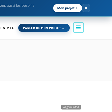
ns aussi les besoins
Mon projet
i & VTC
PARLER DE MON PROJET
AI generated