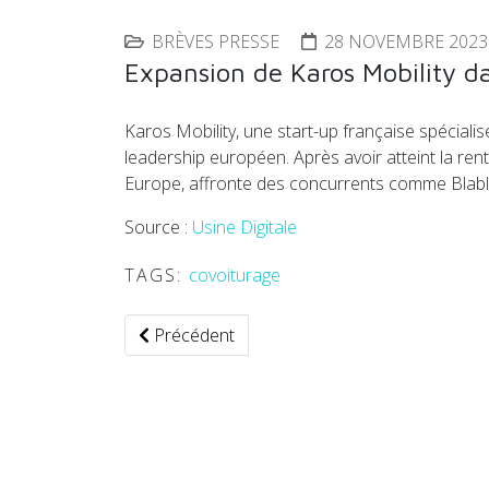
BRÈVES PRESSE
28 NOVEMBRE 2023
Expansion de Karos Mobility da
Karos Mobility, une start-up française spécialis
leadership européen. Après avoir atteint la rentab
Europe, affronte des concurrents comme Blablaca
Source :
Usine Digitale
TAGS:
covoiturage
Article précédent : Uber s'associe aux taxis 
Précédent