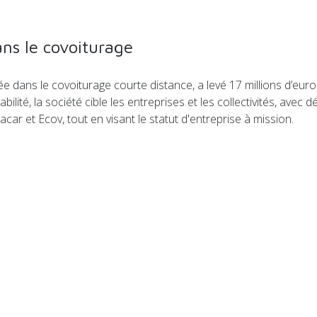
ns le covoiturage
ée dans le covoiturage courte distance, a levé 17 millions d’euro
ilité, la société cible les entreprises et les collectivités, avec 
r et Ecov, tout en visant le statut d'entreprise à mission.
noirs de Londres