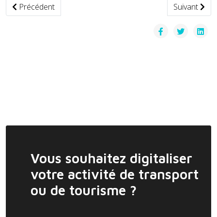
Article précédent : Covoiturage en Vendée : Forte progressio
Article suiva
Précédent
Suivant
Vous souhaitez digitaliser
votre activité de transport
ou de tourisme ?