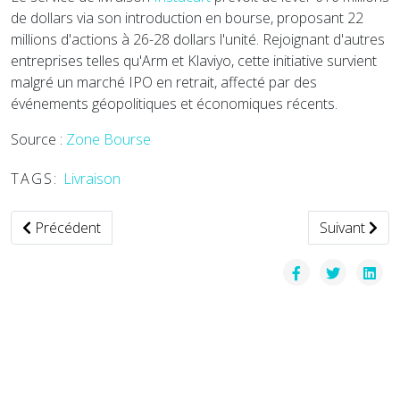
de dollars via son introduction en bourse, proposant 22
millions d'actions à 26-28 dollars l'unité. Rejoignant d'autres
entreprises telles qu'Arm et Klaviyo, cette initiative survient
malgré un marché IPO en retrait, affecté par des
événements géopolitiques et économiques récents.
Source :
Zone Bourse
TAGS:
Livraison
Article précédent : Uber explore une nouvelle fonctionnalité
Article suiv
Précédent
Suivant