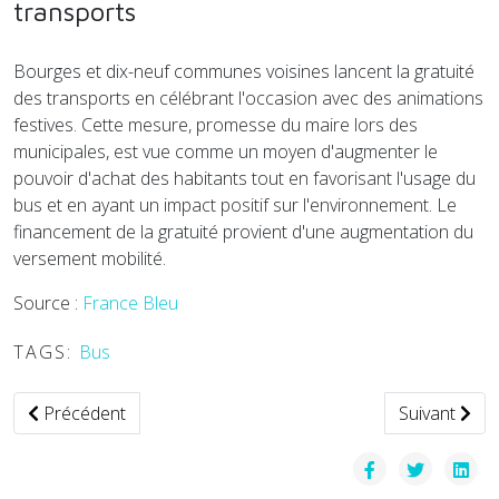
transports
Bourges et dix-neuf communes voisines lancent la gratuité
des transports en célébrant l'occasion avec des animations
festives. Cette mesure, promesse du maire lors des
municipales, est vue comme un moyen d'augmenter le
pouvoir d'achat des habitants tout en favorisant l'usage du
bus et en ayant un impact positif sur l'environnement. Le
financement de la gratuité provient d'une augmentation du
versement mobilité.
Source :
France Bleu
TAGS:
Bus
Article précédent : Taxis d'Application à l'Aéroport de Phuke
Article suiva
Précédent
Suivant