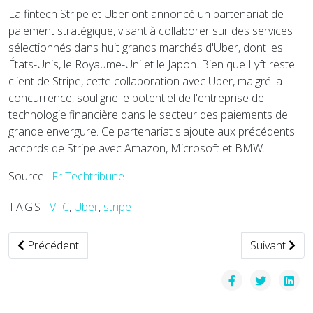
La fintech Stripe et Uber ont annoncé un partenariat de
paiement stratégique, visant à collaborer sur des services
sélectionnés dans huit grands marchés d'Uber, dont les
États-Unis, le Royaume-Uni et le Japon. Bien que Lyft reste
client de Stripe, cette collaboration avec Uber, malgré la
concurrence, souligne le potentiel de l'entreprise de
technologie financière dans le secteur des paiements de
grande envergure. Ce partenariat s'ajoute aux précédents
accords de Stripe avec Amazon, Microsoft et BMW.
Source :
Fr Techtribune
TAGS:
VTC
,
Uber
,
stripe
Article précédent : Drive One : Pionnier de la Transition Éco
Article suiv
Précédent
Suivant