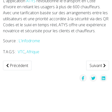
L'application
ATYS
révolutionne le transport en Côte
d'Ivoire en reliant les usagers à plus de 600 chauffeurs.
Avec une tarification basée sur des arrangements entre les
utilisateurs et une priorité accordée à la sécurité via des QR
Codes et le suivi en temps réel, ATYS offre une expérience
novatrice et sécurisée pour les clients et chauffeurs.
Source :
L'infodrome
TAGS:
VTC
,
Afrique
Article précédent : Uber Eats propose une plateforme sécu
Article suiv
Précédent
Suivant