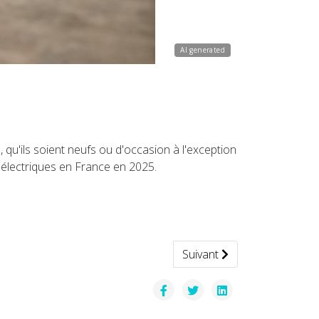
AI generated
 qu'ils soient neufs ou d'occasion à l'exception
s électriques en France en 2025.
Article suivant : La platefo
Suivant