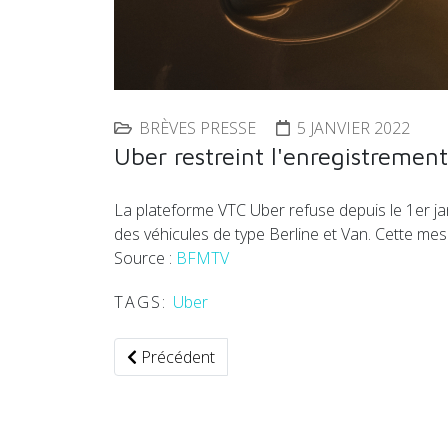
BRÈVES PRESSE
5 JANVIER 2022
Uber restreint l'enregistremen
La plateforme VTC Uber refuse depuis le 1er janv
des véhicules de type Berline et Van. Cette mes
Source :
BFMTV
TAGS:
Uber
Article précédent : Alexa d'Amazon embarqué
Précédent