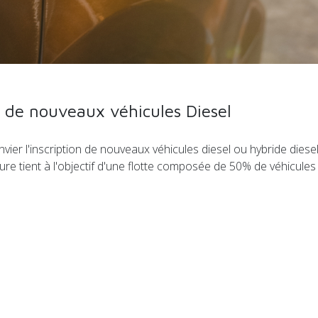
t de nouveaux véhicules Diesel
ier l'inscription de nouveaux véhicules diesel ou hybride diesel,
ure tient à l'objectif d'une flotte composée de 50% de véhicule
e dans les véhicules autonomes de Stellantis