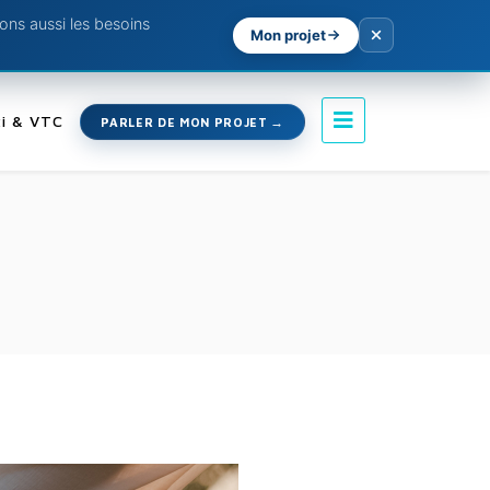
ns aussi les besoins
Mon projet
i & VTC
PARLER DE MON PROJET