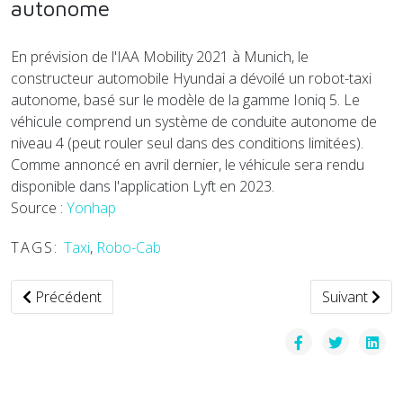
autonome
En prévision de l'IAA Mobility 2021 à Munich, le
constructeur automobile Hyundai a dévoilé un robot-taxi
autonome, basé sur le modèle de la gamme Ioniq 5. Le
véhicule comprend un système de conduite autonome de
niveau 4 (peut rouler seul dans des conditions limitées).
Comme annoncé en avril dernier, le véhicule sera rendu
disponible dans l'application Lyft en 2023.
Source :
Yonhap
TAGS:
Taxi
,
Robo-Cab
Article précédent : Le loueur Sixt et Mobileye vont déployer
Article suiv
Précédent
Suivant