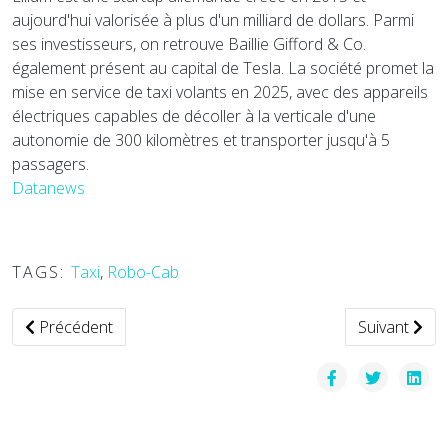
aujourd'hui valorisée à plus d'un milliard de dollars. Parmi
ses investisseurs, on retrouve Baillie Gifford & Co.
également présent au capital de Tesla. La société promet la
mise en service de taxi volants en 2025, avec des appareils
électriques capables de décoller à la verticale d'une
autonomie de 300 kilomètres et transporter jusqu'à 5
passagers.
Datanews
TAGS:
Taxi
,
Robo-Cab
Article précédent : Les vélos électriques de Bolt à Paris
Article suiva
Précédent
Suivant