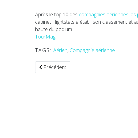
Après le top 10 des
compagnies aériennes les 
cabinet Flightstats a établi son classement et 
haute du podium.
TourMag
TAGS:
Aérien
,
Compagnie aérienne
Article précédent : Aerozon : un concept de l
Précédent