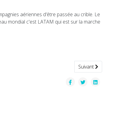
mpagnies aériennes d'être passée au crible. Le
iveau mondial c'est LATAM qui est sur la marche
Article suivant : Seabubble
Suivant