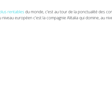
plus rentables
du monde, c'est au tour de la ponctualité des co
au niveau européen c'est la compagnie Alitalia qui domine, au n
ivraison par drone pour les cols blancs