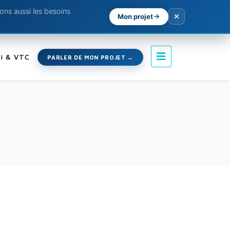
ns aussi les besoins
Mon projet
i & VTC
PARLER DE MON PROJET