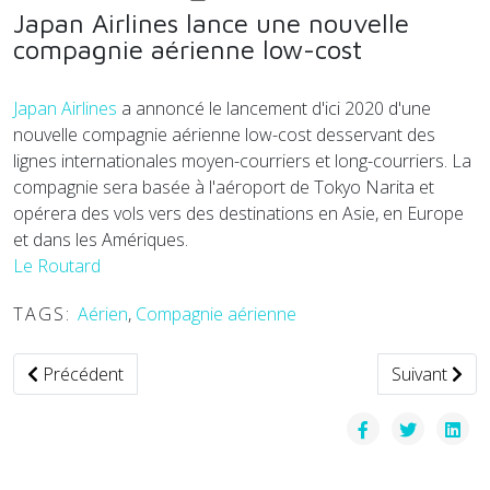
Japan Airlines lance une nouvelle
compagnie aérienne low-cost
Japan Airlines
a annoncé le lancement d'ici 2020 d'une
nouvelle compagnie aérienne low-cost desservant des
lignes internationales moyen-courriers et long-courriers. La
compagnie sera basée à l'aéroport de Tokyo Narita et
opérera des vols vers des destinations en Asie, en Europe
et dans les Amériques.
Le Routard
TAGS:
Aérien
,
Compagnie aérienne
Article précédent : Ouverture au public du programme "bug
Article suiv
Précédent
Suivant