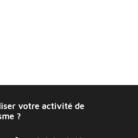
gagnent du terrain en Afrique
iser votre activité de
isme ?