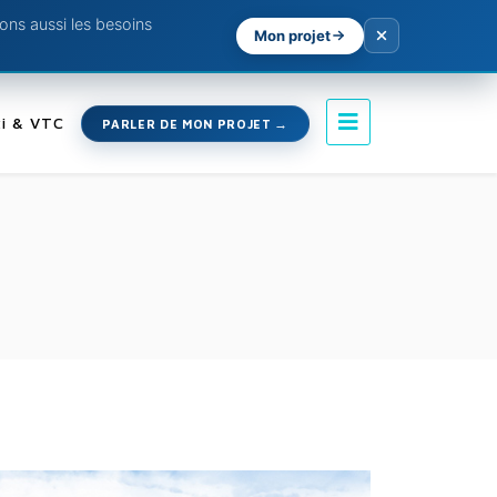
ns aussi les besoins
Mon projet
i & VTC
PARLER DE MON PROJET