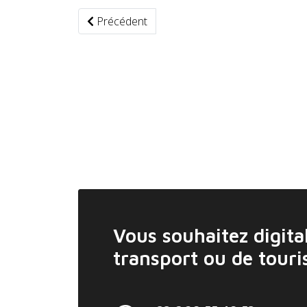
Article précédent : Les véhicules électriques 
Précédent
Vous souhaitez digital
transport ou de tour