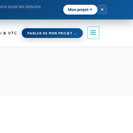
ns aussi les besoins
Mon projet
i & VTC
PARLER DE MON PROJET