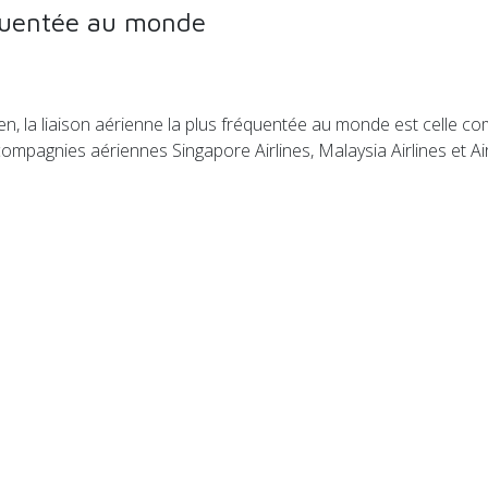
équentée au monde
en, la liaison aérienne la plus fréquentée au monde est celle 
ompagnies aériennes Singapore Airlines, Malaysia Airlines et Ai
 paiement pour les acteurs du secteur aérien