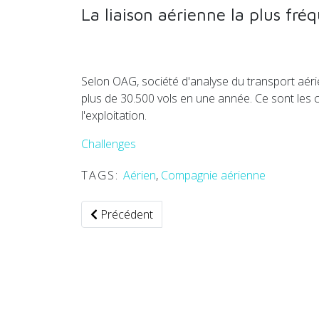
La liaison aérienne la plus fr
Selon OAG, société d'analyse du transport aéri
plus de 30.500 vols en une année. Ce sont les c
l'exploitation.
Challenges
TAGS:
Aérien
,
Compagnie aérienne
Article précédent : De nouvelles solutions de
Précédent