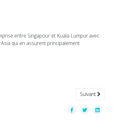
comprise entre Singapour et Kuala Lumpur avec
rAsia qui en assurent principalement
Article suivant : Nissan con
Suivant