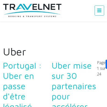
Uber
Page
Portugal :
Uber mise
1 sur
Uber en
sur 30
24
passe
partenaires
d'être
pour
légalisé
accélérer