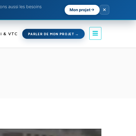
ns aussi les besoins
Mon projet
i & VTC
PARLER DE MON PROJET