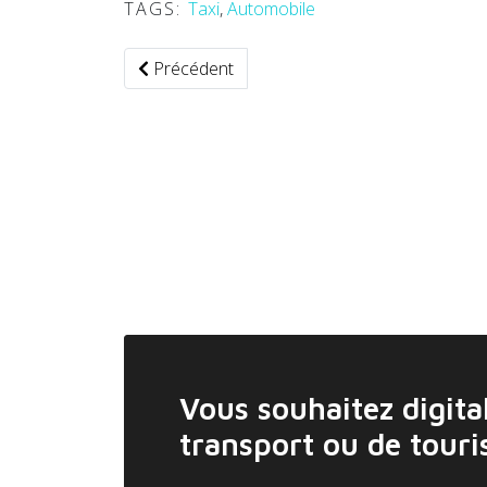
TAGS:
Taxi
,
Automobile
Article précédent : "Ecall" : la fonction d'app
Précédent
Vous souhaitez digital
transport ou de tour