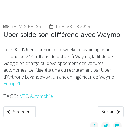
BRÈVES PRESSE
13 FÉVRIER 2018
Uber solde son différend avec Waymo
Le PDG d'Uber a annoncé ce weekend avoir signé un
chèque de 244 millions de dollars à Waymo, la filiale de
Google en charge du développement des voitures
autonomes. Le litige était né du recrutement par Uber
d'Anthony Levandowski, un ancien ingénieur de Waymo.
Europe1
TAGS:
VTC
,
Automobile
Article précédent : Rimac rivalisera avec Tesla au Salon de 
Article suiv
Précédent
Suivant