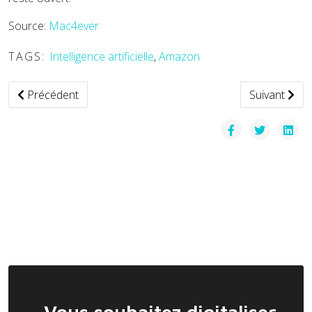
Source:
Mac4ever
TAGS:
Intelligence artificielle
,
Amazon
Article précédent : Les bus électriques gagnent du terrain e
Article suiva
Précédent
Suivant